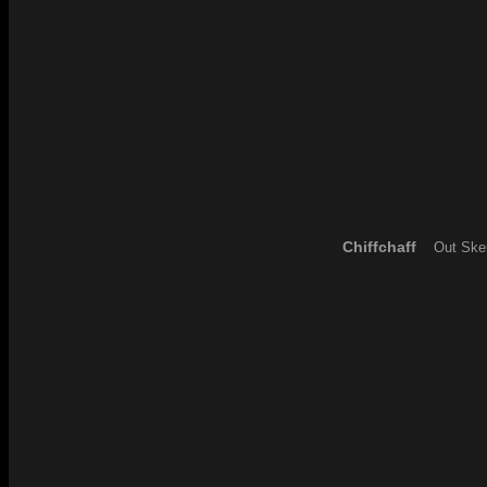
Chiffchaff
Out Sker